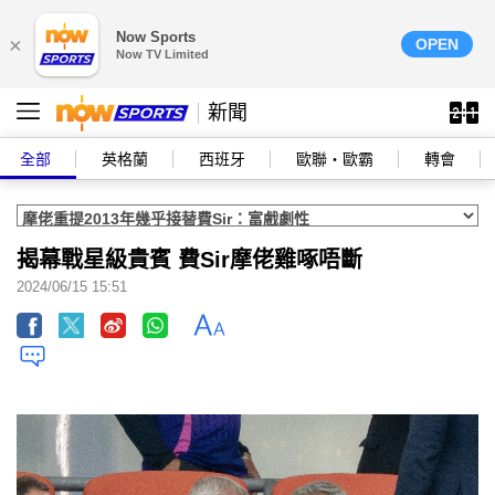
Now Sports
×
OPEN
Now TV Limited
新聞
全部
英格蘭
西班牙
歐聯‧歐霸
轉會
揭幕戰星級貴賓 費Sir摩佬雞啄唔斷
2024/06/15 15:51