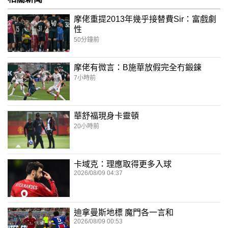
摩佬重提2013年幾乎接替費Sir：富戲劇
性
50分鐘前
摩佬有微言：B施華放假完全冇鍛鍊
7小時前
華舒福現身卡靈頓
20小時前
卡域克：理應取得更多入球
2026/08/09 04:37
迪拿曼斯地標 魔門各一言和
2026/08/09 00:53