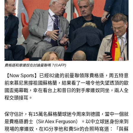
費格遜和摩連奴在討論曼聯嗎？(©AFP)
【Now Sports】已經82歲的前曼聯領隊費格遜，周五特意
前來慕尼黑撐祖國蘇格蘭，結果看了一場令他失望透頂的歐
國盃揭幕戰，幸在看台上和昔日的對手摩連奴同坐，兩人全
程交頭接耳。
保守估計，有15萬名蘇格蘭球迷今周來到德國，當中一個就
是費格遜爵士（Sir Alex Ferguson）。以中立球迷身份來到
現場的摩連奴，在IG分享他和費Sir的合照時寫道：「與蘇