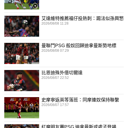
艾達維特推薦福仔投熱刺：踢法似孫興慜
2026/08/08 11:28
曼聯鬥PSG 般奴回歸迪拿曼斯勢地標
2026/08/08 07:29
比恩迪殊外借切爾達
2026/08/07 22:52
史摩寧返英等落班：同摩連奴保持聯繫
2026/08/07 17:57
紅魔明友賽PSG 迪拿曼斯或處子登場