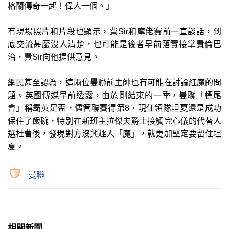
格蘭傳奇一起！偉人一個。」
有現場照片和片段也顯示，費Sir和摩佬賽前一直談話，到
底交流甚麼沒人清楚，也可能是後者早前落實接掌費倫巴
治，費Sir向他提供意見。
網民甚至認為，這兩位曼聯前主帥也有可能在討論紅魔的問
題。英國傳媒早前透露，由於剛結束的一季，曼聯「標尾
會」稱霸英足盃，儘管聯賽得第8，現任領隊坦夏還是成功
保住了飯碗，特別在新班主拉傑夫爵士接觸完心儀的代替人
選杜曹後，發現對方沒興趣入「魔」，就更加堅定要留住坦
夏。
曼聯
相關新聞