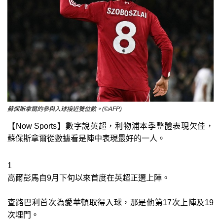
蘇保斯拿爾的參與入球接近雙位數。(©AFP)
【Now Sports】數字說英超，利物浦本季整體表現欠佳，
蘇保斯拿爾從數據看是陣中表現最好的一人。
1
高爾彭馬自9月下旬以來首度在英超正選上陣。
查路巴利首次為愛華頓取得入球，那是他第17次上陣及19
次埋門。