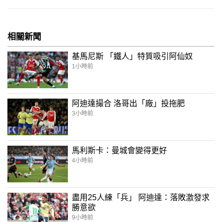
相關新聞
基馬尼斯 「鐵人」特質吸引阿仙奴
1小時前
阿迪達撮合 洛哥出「廠」投拖肥
3小時前
馬利斯卡：曼城會變得更好
4小時前
盡用25人練「兵」 阿迪達：落敗激發求
勝意欲
9小時前