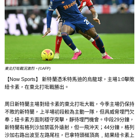
東北打吡戰況激烈。(©AFP)
【Now Sports】 新特蘭憑禾特馬迪的烏龍球，主場1:0擊敗
紐卡素，在東北打吡戰勝出。
周日新特蘭主場對紐卡素的東北打吡大戰，今季主場仍保持
不敗的新特蘭，上半場初段較為主動一隊，但具威脅埋門欠
奉；紐卡素方面則穩守突擊，靜待埋門機會。中段29分鐘，
新特蘭有格列沙加禁區外遠射，但一飛沖天；44分鐘，格列
沙加右路出波至左路尾柱，巴拿特頭槌頂高﹐結果紐卡素上