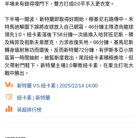
半場未有錄得埋門下，雙方打成0:0平手入更衣室。
下半場一開波，新特蘭即取得好開始，穆基尼右路傳中，禾
特馬迪解圍下誤將皮球放入自己網窩，46分鐘主隊憑烏龍球
領先1:0。紐卡素落後下58分鐘一次過換入哈菲班尼斯、積
及梅菲及祖斯夫韋歷克，力求收復失地。66分鐘，基馬尼斯
轉身遠射無功而還後，反而新特蘭72分鐘，有伊斯多亞小禁
區第一時間抽射，被藍斯度救出。尾段紐卡素積極進攻，但
欠帶射門鞋下，新特蘭主場1:0擊敗紐卡素，在東北打吡大
戰中勝出。
新特蘭 VS 紐卡素 | 2025/12/14 14:00
紐卡素
|
新特蘭
英超排行榜