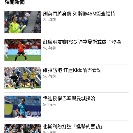
相關新聞
刷英門將身價 列斯聯45M簽查福特
2小時前
紅魔明友賽PSG 迪拿曼斯或處子登場
5小時前
維拉訪港 狂迷Kidd論盡看點
5小時前
洛迪授權巴塞與曼城接洽
5小時前
也斯利盼打造「進擊的喜鵲」
8小時前