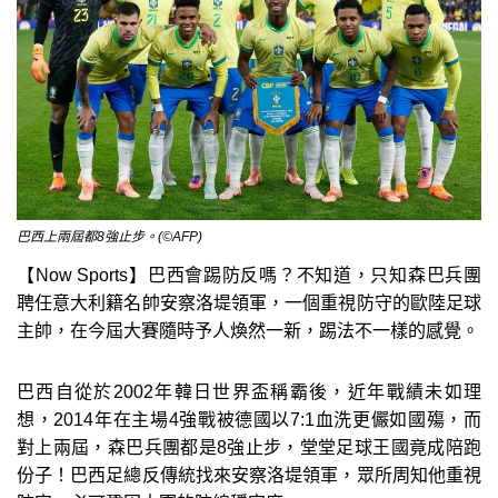
巴西上兩屆都8強止步。(©AFP)
【Now Sports】巴西會踢防反嗎？不知道，只知森巴兵團
聘任意大利籍名帥安察洛堤領軍，一個重視防守的歐陸足球
主帥，在今屆大賽隨時予人煥然一新，踢法不一樣的感覺。
巴西自從於2002年韓日世界盃稱霸後，近年戰績未如理
想，2014年在主場4強戰被德國以7:1血洗更儼如國殤，而
對上兩屆，森巴兵團都是8強止步，堂堂足球王國竟成陪跑
份子！巴西足總反傳統找來安察洛堤領軍，眾所周知他重視