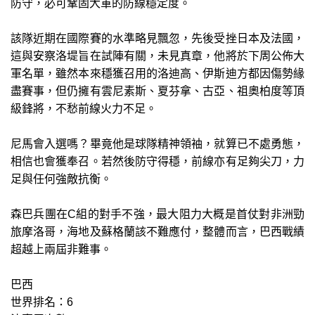
防守，必可鞏固大軍的防線穩定度。
該隊近期在國際賽的水準略見飄忽，先後受挫日本及法國，
這與安察洛堤旨在試陣有關，未見真章，他將於下周公佈大
軍名單，雖然本來穩獲召用的洛迪高、伊斯迪方都因傷勢緣
盡賽事，但仍擁有雲尼素斯、夏芬拿、古亞、祖奧柏度等頂
級鋒將，不愁前線火力不足。
尼馬會入選嗎？畢竟他是球隊精神領袖，就算已不處勇態，
相信也會獲奉召。若然後防守得穩，前線亦有足夠尖刀，力
足與任何強敵抗衡。
森巴兵團在C組的對手不強，最大阻力大概是首仗對非洲勁
旅摩洛哥，海地及蘇格蘭該不難應付，整體而言，巴西戰績
超越上兩屆非難事。
巴西
世界排名：6