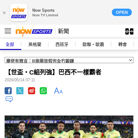
Now Sports
×
OPEN
Now TV Limited
新聞
全部
英格蘭
西班牙
歐聯‧歐霸
轉會
【世盃‧C組列強】巴西不一樣霸者
2026/05/14 07:11