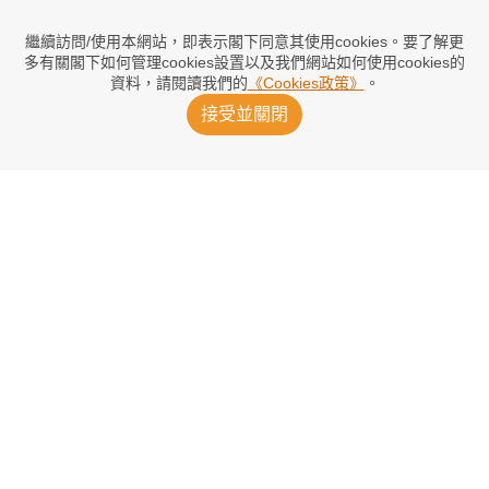
兌現奪冠承諾 加維染粉紅髮嚇親大家
2026/08/06 17:41
繼續訪問/使用本網站，即表示閣下同意其使用cookies。要了解更
多有關閣下如何管理cookies設置以及我們網站如何使用cookies的
資料，請閱讀我們的
《Cookies政策》
。
委任洪明甫涉內定 警方突擊搜韓足總
接受並關閉
2026/08/06 16:11