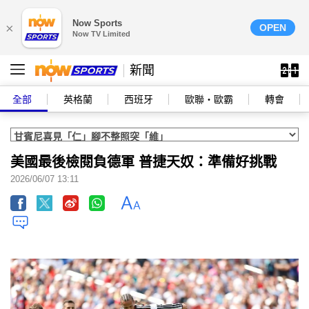
Now Sports
×
OPEN
Now TV Limited
新聞
全部
英格蘭
西班牙
歐聯‧歐霸
轉會
美國最後檢閱負德軍 普捷天奴：準備好挑戰
2026/06/07 13:11