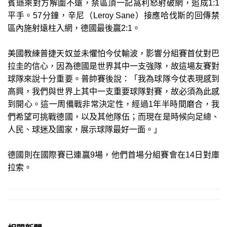
賓遜乘對方解圍不遠，禁區頂一記窩利怒射破網，追成1:1
平手。57分鐘，辛尼（Leroy Sane）接應哈伐斯的回傳禁
區內施射遠柱入網，德國最後贏2:1。
美國教練普捷天奴並未懼怕今仗輸波，影響分組賽首仗對巴
拉圭的信心，因為德國是世界其中一支強隊，故這場友賽對
球隊來說十分重要。普帥賽後說：「我為球隊今仗表現感到
高興，我們與世界上其中一支重要球隊對賽，故必須為此感
到開心。這一周備戰非常決定性，經過1年半時間磨合，我
們希望可挑戰德國，以及其他隊伍；而現在是時候向足總、
人民、球迷及國家，展示球隊最好一面。」
德國則在國際賽已連贏9場，他們首場分組賽會在14日對庫
拉索。