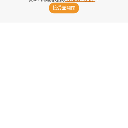
接受並關閉
率象國創世盃歷史 菲爾約滿冇得留低
2026/08/01 09:49