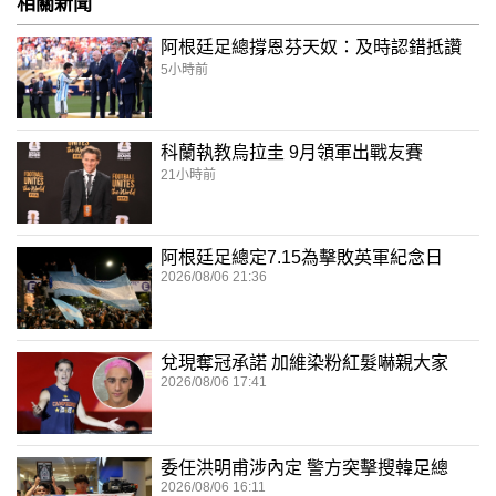
相關新聞
阿根廷足總撐恩芬天奴：及時認錯抵讚
5小時前
科蘭執教烏拉圭 9月領軍出戰友賽
21小時前
阿根廷足總定7.15為擊敗英軍紀念日
2026/08/06 21:36
兌現奪冠承諾 加維染粉紅髮嚇親大家
2026/08/06 17:41
委任洪明甫涉內定 警方突擊搜韓足總
2026/08/06 16:11