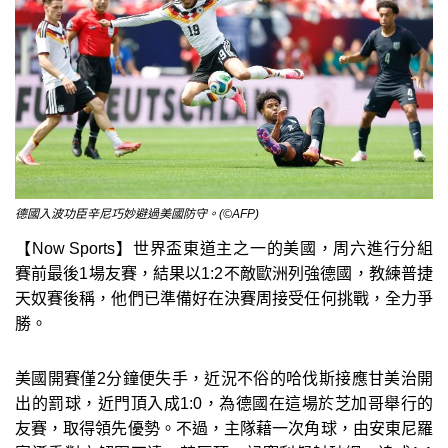
德國入波功臣辛尼巧妙避過美國防守。(©AFP)
【Now Sports】世界盃東道主之一的美國，周六進行分組
賽前最後1場友賽，結果以1:2不敵歐洲列強德國，教練普捷
天奴賽後稱，他們已準備好在決賽周接受任何挑戰，全力爭
勝。
美國開賽僅2分鐘便失手，近況不俗的哈伐斯接應甘美治開
出的罰球，近門頂入成1:0，為德國在這場於芝加哥舉行的
友賽，取得領先優勢。不過，主隊藉一次角球，由安東尼羅