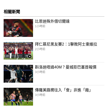
相關新聞
比恩迪殊外借切爾達
1小時前
拜仁慕尼黑友賽2：1擊敗阿士東維拉
2小時前
斟洛迪唔過40M？曼城拒巴塞首報價
3小時前
傳羅美路嚮往入「會」非進「廠」
3小時前