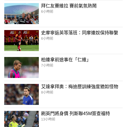
拜仁友賽維拉 賽前氣氛熱鬧
6小時前
史摩寧返英等落班：同摩連奴保持聯繫
6小時前
柏連拿前途事在「仁維」
7小時前
艾達拿拜奧：梅迪歷訓練強度猶如怪物
8小時前
刷英門將身價 列斯聯45M簽查福特
13小時前