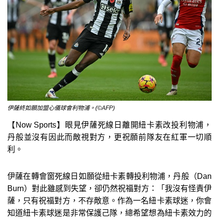
伊薩終如願加盟心儀球會利物浦。(©AFP)
【Now Sports】眼見伊薩死線日離開紐卡素改投利物浦，
丹般並沒有因此而敵視對方，更祝願前隊友在紅軍一切順
利。
伊薩在轉會窗死線日如願從紐卡素轉投利物浦，丹般（Dan
Burn）對此雖感到失望，卻仍然祝福對方：「我沒有怪責伊
薩，只有祝福對方，不存敵意。作為一名紐卡素球迷，你會
知道紐卡素球迷是非常保護己隊，總希望想為紐卡素效力的