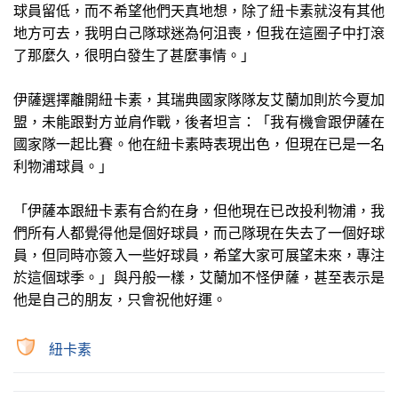
球員留低，而不希望他們天真地想，除了紐卡素就沒有其他
地方可去，我明白己隊球迷為何沮喪，但我在這圈子中打滾
了那麼久，很明白發生了甚麼事情。」
伊薩選擇離開紐卡素，其瑞典國家隊隊友艾蘭加則於今夏加
盟，未能跟對方並肩作戰，後者坦言：「我有機會跟伊薩在
國家隊一起比賽。他在紐卡素時表現出色，但現在已是一名
利物浦球員。」
「伊薩本跟紐卡素有合約在身，但他現在已改投利物浦，我
們所有人都覺得他是個好球員，而己隊現在失去了一個好球
員，但同時亦簽入一些好球員，希望大家可展望未來，專注
於這個球季。」與丹般一樣，艾蘭加不怪伊薩，甚至表示是
他是自己的朋友，只會祝他好運。
紐卡素