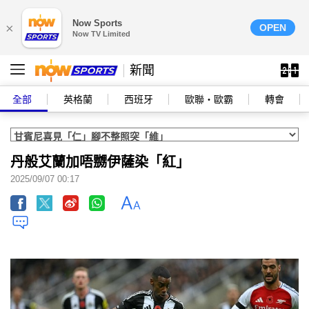
Now Sports
×
OPEN
Now TV Limited
新聞
全部
英格蘭
西班牙
歐聯‧歐霸
轉會
丹般艾蘭加唔嬲伊薩染「紅」
2025/09/07 00:17