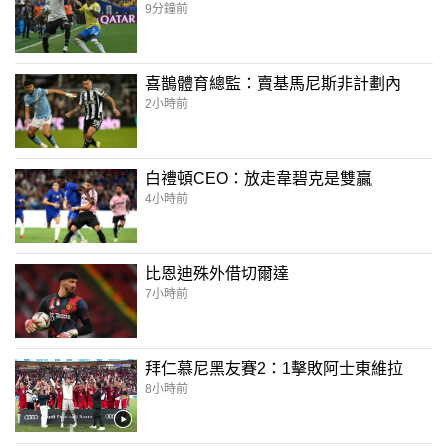
9分鐘前
喜鵲體育總監：賣基馬尼斯非計劃內
2小時前
白禮頓CEO：放走韋碧克是雙贏
4小時前
比恩迪殊外借切爾達
7小時前
拜仁慕尼黑友賽2：1擊敗阿士東維拉
8小時前