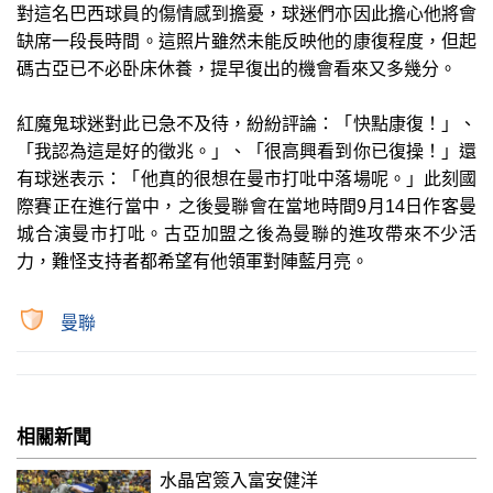
對這名巴西球員的傷情感到擔憂，球迷們亦因此擔心他將會
缺席一段長時間。這照片雖然未能反映他的康復程度，但起
碼古亞已不必卧床休養，提早復出的機會看來又多幾分。
紅魔鬼球迷對此已急不及待，紛紛評論：「快點康復！」、
「我認為這是好的徵兆。」、「很高興看到你已復操！」還
有球迷表示：「他真的很想在曼市打吡中落場呢。」此刻國
際賽正在進行當中，之後曼聯會在當地時間9月14日作客曼
城合演曼市打吡。古亞加盟之後為曼聯的進攻帶來不少活
力，難怪支持者都希望有他領軍對陣藍月亮。
曼聯
相關新聞
水晶宮簽入富安健洋