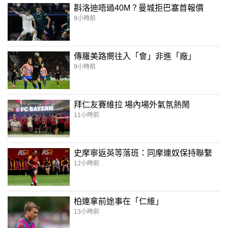
斟洛迪唔過40M？曼城拒巴塞首報價
9小時前
傳羅美路嚮往入「會」非進「廠」
9小時前
拜仁友賽維拉 場內場外氣氛熱鬧
11小時前
史摩寧返英等落班：同摩連奴保持聯繫
12小時前
柏連拿前途事在「仁維」
13小時前