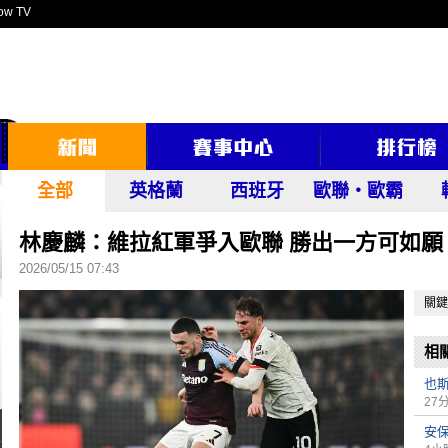
ow TV
全部
英格蘭
西班牙
歐聯‧歐霸
林慶麟：維拉紅軍爭入歐聯 勝出一方可如願
2026/05/15 07:43
關鍵
相
也
27
安