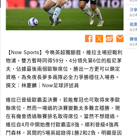
4小
沙
6小
祖
8小
轉
9小
【Now Sports】今晚英超獨腳戲，維拉主場迎戰利
物浦，雙方暫時同得59分，4分領先第6位的般尼茅
夫，佔據最後兩個歐聯席位，勝出一方更可以鎖定
資格，為免夜長夢多兩隊必全力爭勝穩住入場券。
撰文：林慶麟｜Now足球評述員
維拉已晉級歐霸盃決賽，若能奪冠也可取得來季歐
聯席位，然而一場過的決賽變數太多難言穩勝，現
在有機會透過聯賽排名取得席位，當然不想錯過。
維拉自4月中開始應付歐霸盃8強，順利晉級4強再
鬥森林，其間的5場英超錄得1勝2和2負，明顯是因