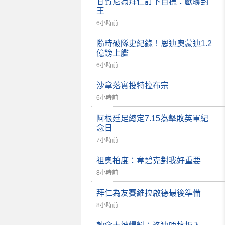
甘賓尼為拜仁訂下目標：歐聯封
王
6小時前
隨時破隊史紀錄！恩迪奧蒙迪1.2
億鎊上艦
6小時前
沙拿落實投特拉布宗
6小時前
阿根廷足總定7.15為擊敗英軍紀
念日
7小時前
祖奧柏度：韋碧克對我好重要
8小時前
拜仁為友賽維拉啟德最後準備
8小時前