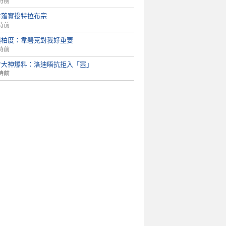
時前
拿落實投特拉布宗
時前
奧柏度：韋碧克對我好重要
時前
會大神爆料：洛迪唔抗拒入「塞」
時前