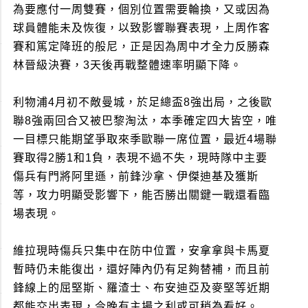
為要應付一周雙賽，個別位置需要輪換，又或因為
球員體能未及恢復，以致影響聯賽表現，上周作客
賽和篤定降班的般尼，正是因為周中才全力反勝森
林晉級決賽，3天後再戰整體速率明顯下降。
利物浦4月初不敵曼城，於足總盃8強出局，之後歐
聯8強兩回合又被巴黎淘汰，本季確定四大皆空，唯
一目標只能期望爭取來季歐聯一席位置，最近4場聯
賽取得2勝1和1負，表現不過不失，現時隊中主要
傷兵有門將阿里遜，前鋒沙拿、伊傑迪基及獲斯
等，攻力明顯受影響下，能否勝出關鍵一戰還看臨
場表現。
維拉現時傷兵只集中在防中位置，安拿拿與卡馬夏
暫時仍未能復出，還好陣內仍有足夠替補，而且前
鋒線上的屈堅斯、羅渣士、布安迪亞及麥堅等近期
都能交出表現，今晚有主場之利或可稍為看好。