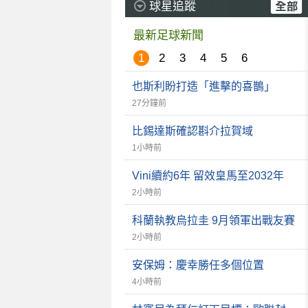
球星追蹤
最新足球新聞
1
2
3
4
5
6
也斯利盼打造「進擊的喜鵲」
27分鐘前
比錫達斯確認斟介拉賀域
1小時前
Vini續約6年 留效皇馬至2032年
2小時前
科蘭執教烏拉圭 9月領軍出戰友賽
2小時前
安保姆：慶幸勝任多個位置
4小時前