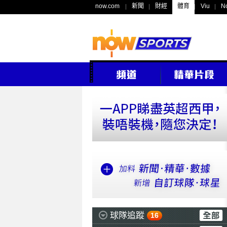
now.com
新聞
財經
體育
Viu
N
球隊追蹤
16