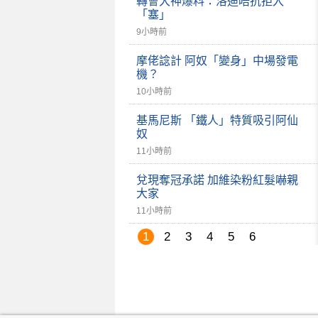
轉會大神爆料：洛迪唔抗拒入
「塞」
9小時前
摩佬諗計 阿奴「變身」中場發電
機？
10小時前
基馬尼斯 「鐵人」特質吸引阿仙
奴
11小時前
兌現奪冠承諾 加維染粉紅髮嚇親
大家
11小時前
1
2
3
4
5
6