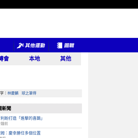
轉會
本地
其他
字：
林慶麟
球之筆得
關新聞
斯利盼打造「進擊的喜鵲」
分鐘前
保姆：慶幸勝任多個位置