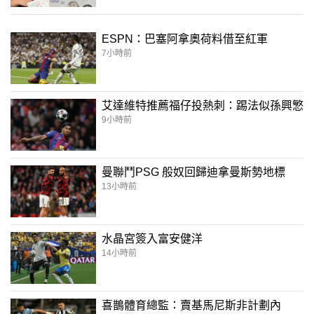
ESPN：巴塞阿拿奧荷料借至紅軍
7小時前
艾達維特推薦福仔投熱刺：踢法似孫興慜
9小時前
曼聯鬥PSG 般奴回歸迪拿曼斯勢地標
13小時前
水晶宮簽入富安健洋
14小時前
喜鵲體育總監：賣基馬尼斯非計劃內