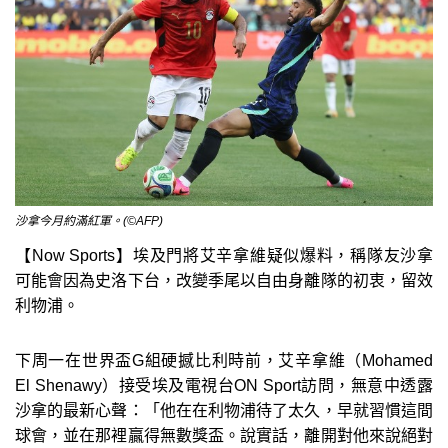
沙拿今月約滿紅軍。(©AFP)
【Now Sports】埃及門將艾辛拿維疑似爆料，稱隊友沙拿
可能會因為史洛下台，改變季尾以自由身離隊的初衷，留效
利物浦。
下周一在世界盃G組硬撼比利時前，艾辛拿維（Mohamed
El Shenawy）接受埃及電視台ON Sport訪問，無意中透露
沙拿的最新心聲：「他在在利物浦待了太久，早就習慣這間
球會，並在那裡贏得無數獎盃。說實話，離開對他來說絕對