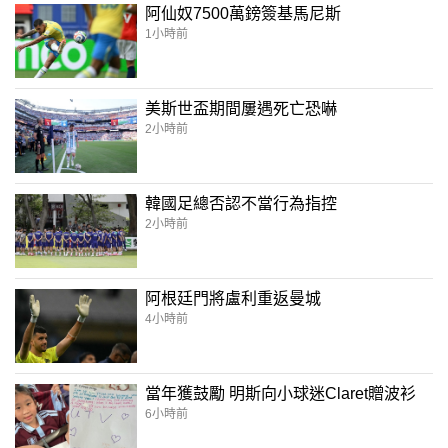
阿仙奴7500萬鎊簽基馬尼斯
1小時前
美斯世盃期間屢遇死亡恐嚇
2小時前
韓國足總否認不當行為指控
2小時前
阿根廷門將盧利重返曼城
4小時前
當年獲鼓勵 明斯向小球迷Claret贈波衫
6小時前