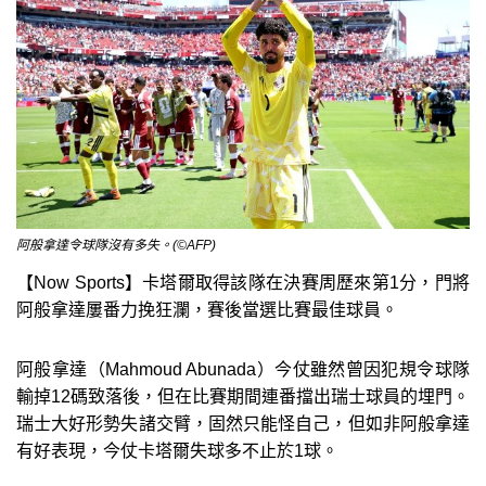
阿般拿達令球隊沒有多失。(©AFP)
【Now Sports】卡塔爾取得該隊在決賽周歷來第1分，門將
阿般拿達屢番力挽狂瀾，賽後當選比賽最佳球員。
阿般拿達（Mahmoud Abunada）今仗雖然曾因犯規令球隊
輸掉12碼致落後，但在比賽期間連番擋出瑞士球員的埋門。
瑞士大好形勢失諸交臂，固然只能怪自己，但如非阿般拿達
有好表現，今仗卡塔爾失球多不止於1球。