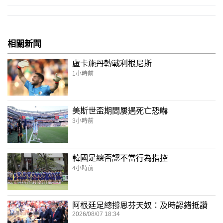
相關新聞
盧卡施丹轉戰利根尼斯
1小時前
美斯世盃期間屢遇死亡恐嚇
3小時前
韓國足總否認不當行為指控
4小時前
阿根廷足總撐恩芬天奴：及時認錯抵讚
2026/08/07 18:34