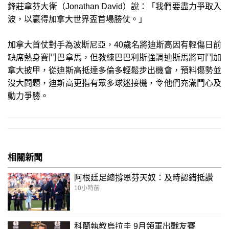
鋒莊拿芬大衛（Jonathan David）說：「我們要盡力爭取入
波，以贏得加拿大世界盃首場勝仗。」
加拿大首仗對手為波斯尼亞，40歲名將迪斯高因有輕傷日前
缺席熱身賽鬥巴拿馬，但教練巴巴利斯強調迪斯馬將可鬥加
拿大披甲，從迪斯高抵達多倫多輕鬆步出機會，預料傷勢並
沒大問題，迪斯高更指有眾多球迷接機，令他們充滿鬥心及
動力爭勝。
相關新聞
阿根廷足總撐恩芬天奴：及時認錯抵讚
10小時前
科蘭執教烏拉圭 9月領軍出戰友賽