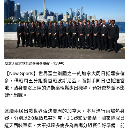
加拿大國家隊抵達多倫多備戰。(©AFP)
【Now Sports】世界盃主辦國之一的加拿大周日抵達多倫
多，備戰周五分組賽首戰波斯尼亞，而對手同日也抵達當
地，熱身賽沒上陣的迪斯高輕鬆步出機場，預計傷勢並不影
響他出戰。
連續兩屆出戰世界盃決賽周的加拿大，本月進行兩場熱身
賽，分別以2:0擊敗烏茲別克、1:1賽和愛爾蘭，國家隊成員
這天西裝筆挺，大軍抵達多倫多為首場分組賽作好準備，前