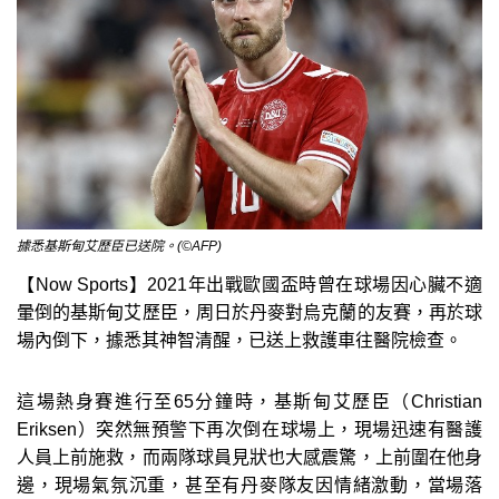
據悉基斯甸艾歷臣已送院。(©AFP)
【Now Sports】2021年出戰歐國盃時曾在球場因心臟不適
暈倒的基斯甸艾歷臣，周日於丹麥對烏克蘭的友賽，再於球
場內倒下，據悉其神智清醒，已送上救護車往醫院檢查。
這場熱身賽進行至65分鐘時，基斯甸艾歷臣（Christian
Eriksen）突然無預警下再次倒在球場上，現場迅速有醫護
人員上前施救，而兩隊球員見狀也大感震驚，上前圍在他身
邊，現場氣氛沉重，甚至有丹麥隊友因情緒激動，當場落