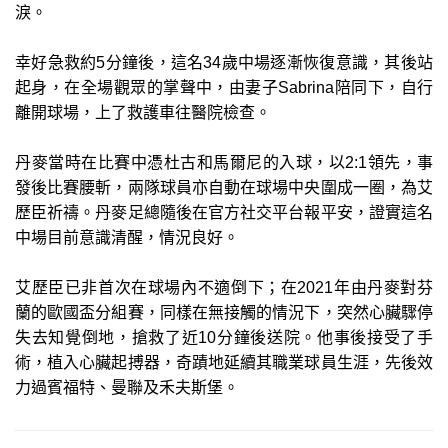
淚。
幸好急救約5分鐘後，這名34歲中場逐漸恢復意識，其後站
起身，在全場觀眾的掌聲中，由妻子Sabrina陪同下，自行
離開球場，上了救護車往醫院檢查。
丹麥當時在比賽中憑杜古和馬爾尼的入球，以2:1領先，事
發後比賽腰斬，兩隊球員亦自動在球場中央圍成一圈，為艾
歷臣祈禱。丹麥足總隨後在官方社交平台報平安，證實這名
中場目前意識清醒，情況良好。
艾歷臣已非首次在球場內不適倒下；在2021年由丹麥對芬
蘭的歐國盃分組賽，同樣在無接觸的情況下，突然心臟驟停
失去知覺倒地，搶救了近10分鐘後送院。他事後接受了手
術，植入心臟起搏器，奇蹟地延續其職業球員生涯，先後效
力過賓福特、曼聯及禾夫斯堡。