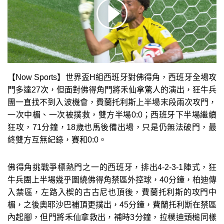
【Now Sports】世界盃H組西班牙對佛得角，西班牙全場攻
門多達27次，但面對佛得角門將禾仙拿驚人的演出，狂牛兵
團一直找不到入波機會，費蘭托利斯上半場末段兩次攻門，
一次中楣、一次被撲救，雙方半場0:0；西班牙下半場繼續
狂攻，71分鐘，18歲也馬後備出場，只是仍無法破門，最
終雙方互無紀錄，賽和0:0。
佛得角挑戰爭標熱門之一的西班牙，排出4-2-3-1陣式，狂
牛兵團上半場幾乎圍繞佛得角禁區外控球，40分鐘，柏迪傳
入禁區，左路入楔的古古尼也頂後，費蘭托利斯的攻門中
楣，之後奧耶沙巴補頂更撲出，45分鐘，費蘭托利斯在禁區
內起腳，但門將禾仙拿救出，補時3分鐘，拉樸迪頭槌同樣