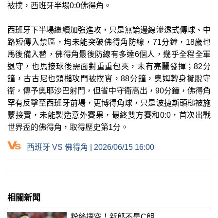
被撲，西班牙半場0:0佛得角。
西班牙下半場繼續加強進攻，只是無論邊線滲透式傳球、中
路短傳入禁區，均未能突破佛得角防線，71分鐘，18歲也
馬後備入替，佛得角最後防線有多達6個人，幾乎全程全軍
退守，也馬接球後需面對重重包夾，未有亮麗發揮；82分
鐘，古古尼也頭槌攻門被撲實，88分鐘，奧姆轉身擺脫守
衛，傳予奧耶沙巴射門，但省中守衛高出，90分鐘，佛得角
罕有反擊至西班牙前場，更博得角球，只是波捷斯頭槌被施
蒙接實，未能製造意外賽果，最終雙方賽和0:0，首次出戰
世界盃的佛得角，取得歷史第1分。
西班牙 VS 佛得角 | 2026/06/15 16:00
相關新聞
粉絲撲空！新郎不是C朗……