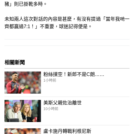
豬」則已掛靴多時。
未知兩人這次對話的內容是甚麼，有沒有提過「當年我哋一
齊都贏過7:1！」不重要，球迷記得便是。
相關新聞
粉絲撲空！新郎不是C朗……
1小時前
美斯父親佐治離世
10小時前
盧卡施丹轉戰利根尼斯