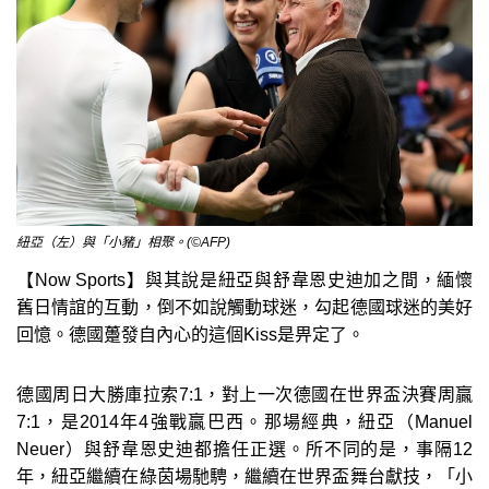
紐亞（左）與「小豬」相聚。(©AFP)
【Now Sports】與其說是紐亞與舒韋恩史迪加之間，緬懷
舊日情誼的互動，倒不如說觸動球迷，勾起德國球迷的美好
回憶。德國躉發自內心的這個Kiss是畀定了。
德國周日大勝庫拉索7:1，對上一次德國在世界盃決賽周贏
7:1，是2014年4強戰贏巴西。那場經典，紐亞（Manuel
Neuer）與舒韋恩史迪都擔任正選。所不同的是，事隔12
年，紐亞繼續在綠茵場馳騁，繼續在世界盃舞台獻技，「小