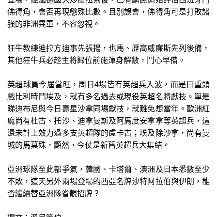
佛得角，會否再現懸殊比數。且別誤會，佛得角可是打敗諸
強的非洲異軍，不容忽視。
狂牛教練迪拉方迪事先張揚，也馬、歷高威廉斯先列後備，
其他狂牛兵必趁主將歸位前施渾身解數，鬥心早備。
英超球員今屆當旺，周日4場皆有英超兵入波，而是日重頭
戲比利時鬥埃及，就有多名過去或現役英超名將獻技。單是
睇迪布尼與今日壽星沙拿同場獻技，就難免想當年。歐洲紅
魔尚有杜古、托沙、迪拿曼斯及阿馬度安拿拿等英超兵，這
還未計上效力過多支英超隊的盧卡古；埃及除沙拿，尚有曼
城的馬莫殊，顯然，今仗是新舊英超兵大集結。
亞洲球隊至此都爭氣，韓國、卡塔爾、澳洲及日本悉數至少
不敗，這天另外兩場登場的西亞名牌沙特阿拉伯與伊朗，能
否繼續替亞洲隊省靚招牌？