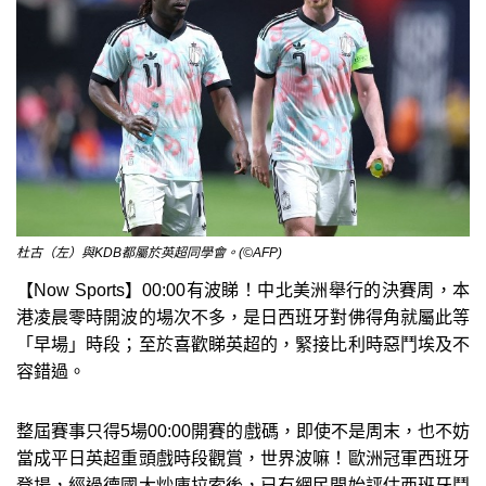
杜古（左）與KDB都屬於英超同學會。(©AFP)
【Now Sports】00:00有波睇！中北美洲舉行的決賽周，本
港凌晨零時開波的場次不多，是日西班牙對佛得角就屬此等
「早場」時段；至於喜歡睇英超的，緊接比利時惡鬥埃及不
容錯過。
整屆賽事只得5場00:00開賽的戲碼，即使不是周末，也不妨
當成平日英超重頭戲時段觀賞，世界波嘛！歐洲冠軍西班牙
登場，經過德國大炒庫拉索後，已有網民開始評估西班牙鬥