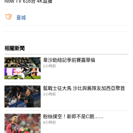
Now TV 616台 4K直播
曼城
相關新聞
韋沙助紐記季前賽贏華倫
2小時前
藍戰士征大馬 沙比與舊隊友加西亞聚首
3小時前
粉絲撲空！新郎不是C朗……
8小時前