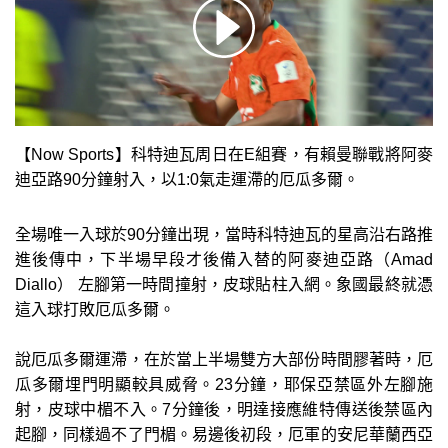
【Now Sports】科特迪瓦周日在E組賽，有賴曼聯戰將阿麥
迪亞路90分鐘射入，以1:0氣走運滯的厄瓜多爾。
全場唯一入球於90分鐘出現，當時科特迪瓦的星高沿右路推
進後傳中，下半場早段才後備入替的阿麥迪亞路（Amad
Diallo） 左腳第一時間撞射，皮球貼柱入網。象國最終就憑
這入球打敗厄瓜多爾。
說厄瓜多爾運滯，在於當上半場雙方大部份時間膠著時，厄
瓜多爾埋門明顯較具威脅。23分鐘，耶保亞禁區外左腳施
射，皮球中楣不入。7分鐘後，明達接應維特傳送後禁區內
起腳，同樣過不了門楣。易邊後初段，厄軍的安尼華蘭西亞