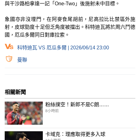
與干沙路柏拿達一記「One-Two」後施射未中目標。
象國亦非沒埋門，在阿麥食尾胡前，尼高拉比比禁區外施
射，皮球勁度十足但乏角度被擋出。科特迪瓦將於周六鬥德
國，厄瓜多爾同日對庫拉索。
科特迪瓦 VS 厄瓜多爾 | 2026/06/14 23:00
曼聯
相關新聞
粉絲撲空！新郎不是C朗……
8小時前
卡域克：理應取得更多入球