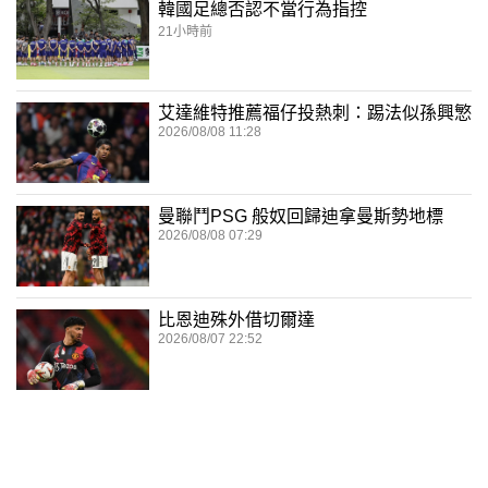
韓國足總否認不當行為指控
21小時前
艾達維特推薦福仔投熱刺：踢法似孫興慜
2026/08/08 11:28
曼聯鬥PSG 般奴回歸迪拿曼斯勢地標
2026/08/08 07:29
比恩迪殊外借切爾達
2026/08/07 22:52