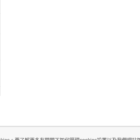
視及不騷擾聲明