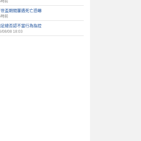
小時前
斯世盃期間屢遇死亡恐嚇
小時前
國足總否認不當行為指控
/08/08 18:03