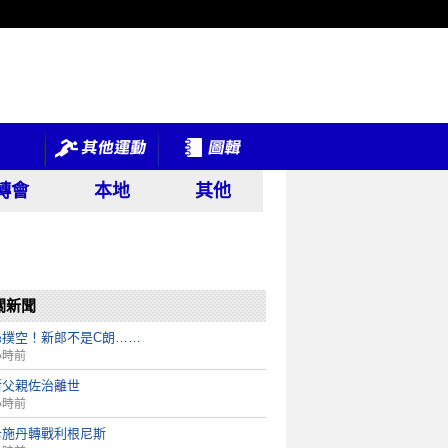
轉會
本地
其他
關新聞
絲撲空！新郎不是C朗……
小時前
斯父親佐治離世
小時前
卡施丹轉戰利根尼斯