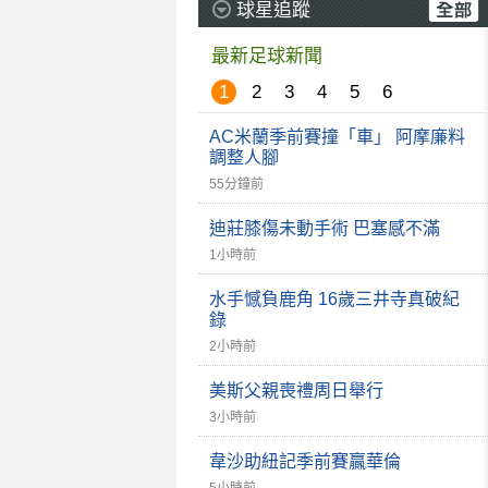
球星追蹤
最新足球新聞
1
2
3
4
5
6
AC米蘭季前賽撞「車」 阿摩廉料
調整人腳
55分鐘前
迪莊膝傷未動手術 巴塞感不滿
1小時前
水手憾負鹿角 16歲三井寺真破紀
錄
2小時前
美斯父親喪禮周日舉行
3小時前
韋沙助紐記季前賽贏華倫