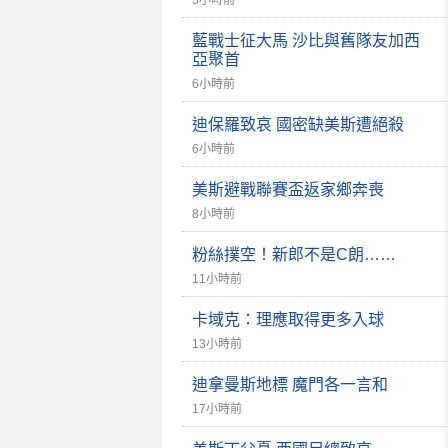
5小時前
藍戰士征大馬 沙比與舊隊友加西
亞聚首
6小時前
迪保羅致哀 國密缺美斯遭絕殺
6小時前
美斯避戰聯賽盃返家鄉奔喪
8小時前
粉絲撲空！新郎不是C朗……
11小時前
卡域克：理應取得更多入球
13小時前
迪拿曼斯地標 魔門各一言和
17小時前