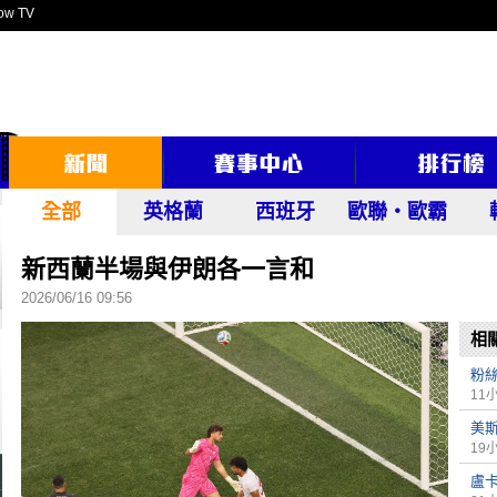
ow TV
全部
英格蘭
西班牙
歐聯‧歐霸
新西蘭半場與伊朗各一言和
2026/06/16 09:56
相
粉
11
美
19
盧