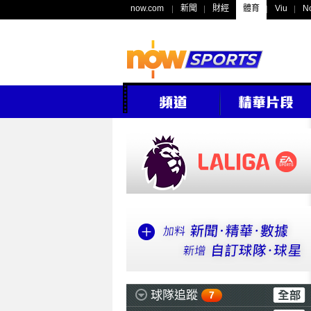
now.com
新聞
財經
體育
Viu
N
球隊追蹤
7