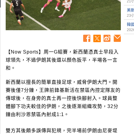
21
美
23
韓
2026
【Now Sports】周一G組賽，新西蘭憑真士早段入
球領先，不過伊朗其後還以顏色扳平，半場各一言
和。
新西蘭以擅長的簡單直接足球，威脅伊朗大門。開
賽後僅7分鐘，王牌前鋒基斯活在禁區內控定隊友的
傳球後，在身旁的真士再一控後快腳射入。球員整
體腳下功夫較佳的伊朗，之後逐漸組織攻勢，32分
鐘由利沙恩禁區內射成1:1。
雙方其後頗多誤傳與犯規，完半場前伊朗由尼麥堤