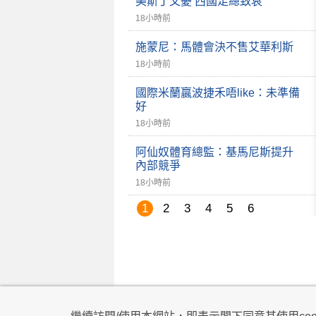
美斯丁父憂 西國足總致哀
18小時前
施蒙尼：馬體會決不售艾華利斯
18小時前
國際米蘭贏波捷禾唔like：未準備
好
18小時前
阿仙奴體育總監：基馬尼斯提升
內部競爭
18小時前
1
2
3
4
5
6
私隱政策
|
使用條款
|
免責及著作權聲明
|
不歧