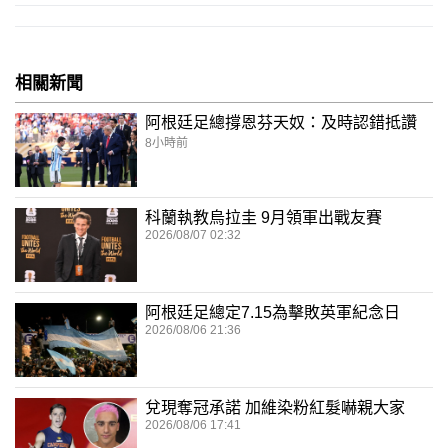
相關新聞
阿根廷足總撐恩芬天奴：及時認錯抵讚
8小時前
科蘭執教烏拉圭 9月領軍出戰友賽
2026/08/07 02:32
阿根廷足總定7.15為擊敗英軍紀念日
2026/08/06 21:36
兌現奪冠承諾 加維染粉紅髮嚇親大家
2026/08/06 17:41