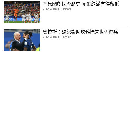
率象國創世盃歷史 菲爾約滿冇得留低
2026/08/01 09:49
奧拉斯：破紀錄助攻難掩失世盃傷痛
2026/08/01 02:32