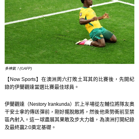
多神氣！(©AFP)
【Now Sports】在澳洲周六打敗土耳其的比賽後，先開紀
錄的伊蘭觀達當選比賽最佳球員。
伊蘭觀達（Nestory Irankunda）於上半場從左輔位將隊友奧
干安士拿的傳送彈前，剛好擺脫敵將，然後他乘勢衝前至禁
區內射入。這一球盡展其果敢及步大力雄，為澳洲打開紀錄
及最終贏2:0奠定基礎。