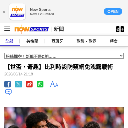
Now Sports
×
OPEN
Now TV Limited
新聞
全部
英格蘭
西班牙
歐聯‧歐霸
轉會
【世盃‧奇趣】比利時設防窺網免洩露戰術
2026/06/14 21:18