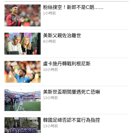
粉絲撲空！新郎不是C朗……
1小時前
美斯父親佐治離世
9小時前
盧卡施丹轉戰利根尼斯
10小時前
美斯世盃期間屢遇死亡恐嚇
13小時前
韓國足總否認不當行為指控
13小時前