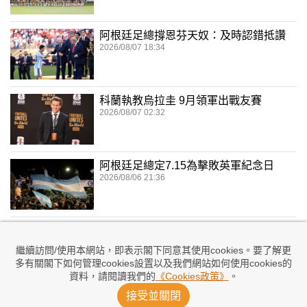
阿根廷足總撐恩芬天奴：及時認錯抵讚
2026/08/07 18:34
科蘭執教烏拉圭 9月領軍出戰友賽
2026/08/07 02:32
阿根廷足總定7.15為擊敗英軍紀念日
2026/08/06 21:36
兌現奪冠承諾 加維染粉紅髮嚇親大家
2026/08/06 17:41
繼續訪問/使用本網站，即表示閣下同意其使用cookies。要了解更
多有關閣下如何管理cookies設置以及我們網站如何使用cookies的
資料，請閱讀我們的
《Cookies政策》
。
委任洪明甫涉內定 警方突擊搜韓足總
接受並關閉