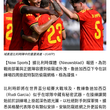
域素是比利時陣中的重要資產。(©AFP)
【Now Sports】據比利時媒體《Nieuwsblad》報道，為防
戰術部署與正選陣容遭到偷窺或外洩，魯迪加西亞下令在訓
練場四周掛起特製防偷窺網格，極為謹慎。
比利時即將在世界盃分組賽大戰埃及，教練魯迪加西亞
（Rudi Garcia）似乎在球隊中藏有秘密武器，在操練課開
始前於訓練場上掛起深色遮光簾，以杜絕對手刺探軍情。據
悉英格蘭代表隊亦有類似安排，安裝防窺遮網之外更設有防