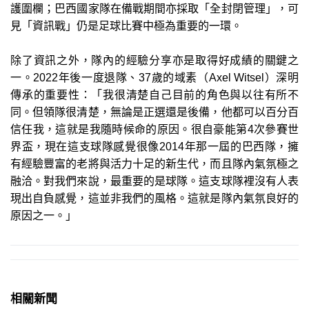
護圍欄；巴西國家隊在備戰期間亦採取「全封閉管理」，可
見「資訊戰」仍是足球比賽中極為重要的一環。
除了資訊之外，隊內的經驗分享亦是取得好成績的關鍵之
一。2022年後一度退隊、37歲的域素（Axel Witsel）深明
傳承的重要性：「我很清楚自己目前的角色與以往有所不
同。但領隊很清楚，無論是正選還是後備，他都可以百分百
信任我，這就是我隨時候命的原因。很自豪能第4次參賽世
界盃，現在這支球隊感覺很像2014年那一屆的巴西隊，擁
有經驗豐富的老將與活力十足的新生代，而且隊內氣氛極之
融洽。對我們來說，最重要的是球隊。這支球隊裡沒有人表
現出自負感覺，這並非我們的風格。這就是隊內氣氛良好的
原因之一。」
相關新聞