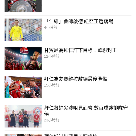
「仁維」會師啟德 紐亞正選落場
4小時前
甘賓尼為拜仁訂下目標：歐聯封王
12小時前
拜仁為友賽維拉啟德最後準備
15小時前
拜仁將帥尖沙咀見面會 數百球迷排隊守
候
23小時前