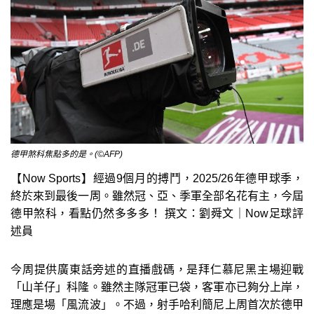
德甲煞科焦點多的是。(©AFP)
【Now Sports】經過9個月的搏鬥，2025/26年德甲球季，
終於來到最後一周。雖然冠、亞、季軍全部名花有主，今屆
德甲煞科，看點仍然多多多！ 撰文：劉舜文｜Now足球評
述員
今周提供廣東話旁述的直播戲碼，是拜仁慕尼黑主場迎戰
「山羊仔」科隆。雖然主隊冠軍已袋，客軍亦已夠分上岸，
理應是場「風流波」。不過，射手哈利簡尼上周首次於德甲