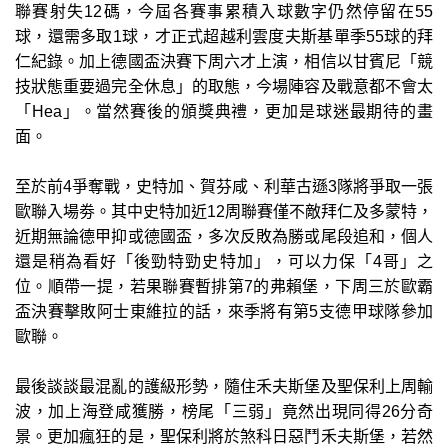
聯賽射失12碼，今屆各賽事累積入球數字仍然停留在55
球，還需多取1球，才正式超越利雲度夫斯基單季55球的拜
仁紀錄。加上德國盃決賽下周六才上演，相信以甘賓尼「競
技狀態重要過完全休息」的取態，今場陣容及戰意都不會太
「Hea」。當然賽後的頒獎典禮，更加是球迷最期待的畫
面。
至於前4爭奪戰，史特加、賀芬咸、利華古遜3隊將爭取一張
歐聯入場劵。其中史特加近12周聯賽僅不敵拜仁及多蒙特，
近期無論德甲抑或德國盃，多次反敗為勝或尾段追和，個人
還是稍為看好「後勁特勁史特加」，可以力保「4哥」之
位。順帶一提，若果聯賽暫排第7的弗賴堡，下周三於歐霸
盃決賽擊敗阿士東維拉的話，來季將有第5支德甲球隊參加
歐聯。
最後談談最混亂的護級形勢，隨住禾夫斯堡及聖保利上周輸
波，加上海登咸獲勝，榜尾「三弱」竟然出現同得26分奇
景。更加瘋狂的是，聖保利將於煞科日惡鬥禾夫斯堡，若然