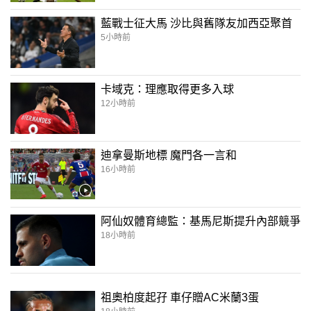
藍戰士征大馬 沙比與舊隊友加西亞聚首
5小時前
卡域克：理應取得更多入球
12小時前
迪拿曼斯地標 魔門各一言和
16小時前
阿仙奴體育總監：基馬尼斯提升內部競爭
18小時前
祖奧柏度起孖 車仔贈AC米蘭3蛋