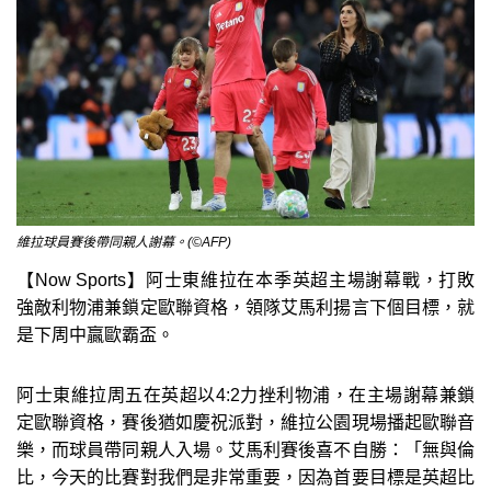
維拉球員賽後帶同親人謝幕。(©AFP)
【Now Sports】阿士東維拉在本季英超主場謝幕戰，打敗
強敵利物浦兼鎖定歐聯資格，領隊艾馬利揚言下個目標，就
是下周中贏歐霸盃。
阿士東維拉周五在英超以4:2力挫利物浦，在主場謝幕兼鎖
定歐聯資格，賽後猶如慶祝派對，維拉公園現場播起歐聯音
樂，而球員帶同親人入場。艾馬利賽後喜不自勝：「無與倫
比，今天的比賽對我們是非常重要，因為首要目標是英超比