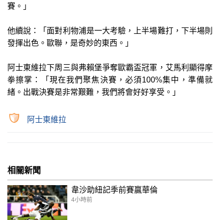
賽。」
他續說：「面對利物浦是一大考驗，上半場難打，下半場則
發揮出色。歐聯，是奇妙的東西。」
阿士東維拉下周三與弗賴堡爭奪歐霸盃冠軍，艾馬利顯得摩
拳擦掌：「現在我們聚焦決賽，必須100%集中，準備就
緒。出戰決賽是非常艱難，我們將會好好享受。」
阿士東維拉
相關新聞
韋沙助紐記季前賽贏華倫
4小時前