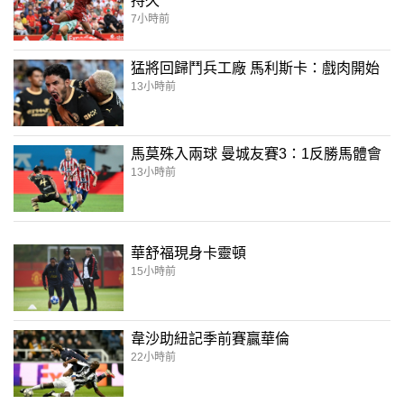
持久
7小時前
猛將回歸鬥兵工廠 馬利斯卡：戲肉開始
13小時前
馬莫殊入兩球 曼城友賽3：1反勝馬體會
13小時前
華舒福現身卡靈頓
15小時前
韋沙助紐記季前賽贏華倫
22小時前