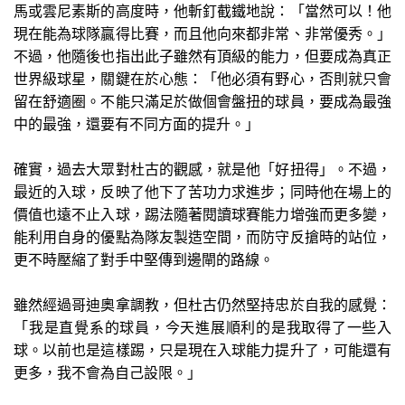
馬或雲尼素斯的高度時，他斬釘截鐵地說：「當然可以！他
現在能為球隊贏得比賽，而且他向來都非常、非常優秀。」
不過，他隨後也指出此子雖然有頂級的能力，但要成為真正
世界級球星，關鍵在於心態：「他必須有野心，否則就只會
留在舒適圈。不能只滿足於做個會盤扭的球員，要成為最強
中的最強，還要有不同方面的提升。」
確實，過去大眾對杜古的觀感，就是他「好扭得」。不過，
最近的入球，反映了他下了苦功力求進步；同時他在場上的
價值也遠不止入球，踢法隨著閱讀球賽能力增強而更多變，
能利用自身的優點為隊友製造空間，而防守反搶時的站位，
更不時壓縮了對手中堅傳到邊閘的路線。
雖然經過哥迪奧拿調教，但杜古仍然堅持忠於自我的感覺：
「我是直覺系的球員，今天進展順利的是我取得了一些入
球。以前也是這樣踢，只是現在入球能力提升了，可能還有
更多，我不會為自己設限。」