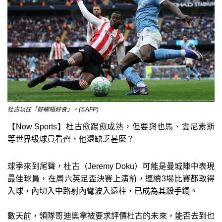
杜古以往「好睇唔好食」。(©AFP)
【Now Sports】杜古愈踢愈成熟，但要與也馬、雲尼素斯
等世界級球員看齊，他還缺乏甚麼？
球季來到尾聲，杜古（Jeremy Doku）可能是曼城陣中表現
最佳球員，在周六英足盃決賽上演前，連續3場比賽都取得
入球，內切入中路射內彎波入遠柱，已成為其殺手鐧。
數天前，領隊哥迪奧拿被要求評價杜古的未來，能否去到也