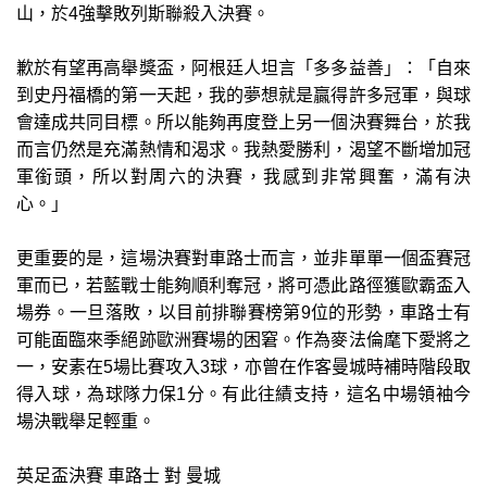
山，於4強擊敗列斯聯殺入決賽。
歉於有望再高舉獎盃，阿根廷人坦言「多多益善」：「自來
到史丹福橋的第一天起，我的夢想就是贏得許多冠軍，與球
會達成共同目標。所以能夠再度登上另一個決賽舞台，於我
而言仍然是充滿熱情和渴求。我熱愛勝利，渴望不斷增加冠
軍銜頭，所以對周六的決賽，我感到非常興奮，滿有決
心。」
更重要的是，這場決賽對車路士而言，並非單單一個盃賽冠
軍而已，若藍戰士能夠順利奪冠，將可憑此路徑獲歐霸盃入
場券。一旦落敗，以目前排聯賽榜第9位的形勢，車路士有
可能面臨來季絕跡歐洲賽場的困窘。作為麥法倫麾下愛將之
一，安素在5場比賽攻入3球，亦曾在作客曼城時補時階段取
得入球，為球隊力保1分。有此往績支持，這名中場領袖今
場決戰舉足輕重。
英足盃決賽 車路士 對 曼城