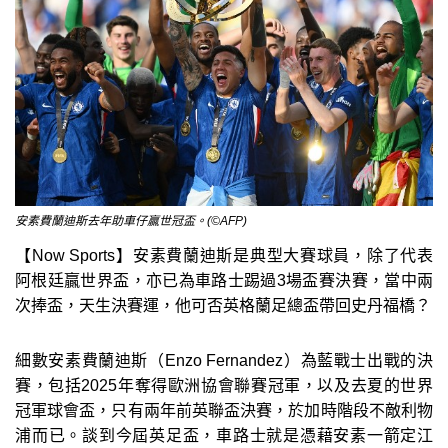
安素費蘭迪斯去年助車仔贏世冠盃。(©AFP)
【Now Sports】安素費蘭迪斯是典型大賽球員，除了代表
阿根廷贏世界盃，亦已為車路士踢過3場盃賽決賽，當中兩
次捧盃，天生決賽運，他可否英格蘭足總盃帶回史丹福橋？
細數安素費蘭迪斯（Enzo Fernandez）為藍戰士出戰的決
賽，包括2025年奪得歐洲協會聯賽冠軍，以及去夏的世界
冠軍球會盃，只有兩年前英聯盃決賽，於加時階段不敵利物
浦而已。談到今屆英足盃，車路士就是憑藉安素一箭定江