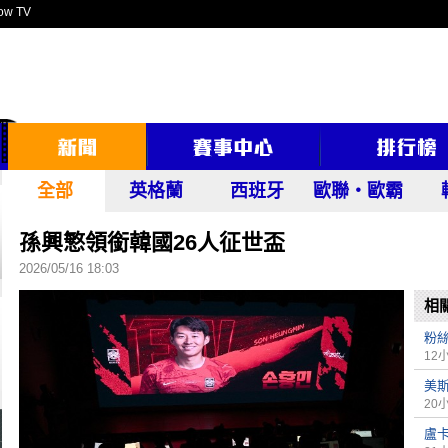
ow TV
全部
英格蘭
西班牙
歐聯‧歐霸
孫興慜領銜韓國26人征世盃
2026/05/16 18:03
相
粉
12
美
20
盧