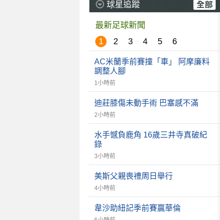
球星追蹤
最新足球新聞
1
2
3
4
5
6
AC米蘭季前賽撞「車」 阿摩廉料
調整人腳
1小時前
迪莊膝傷未動手術 巴塞感不滿
2小時前
水手憾負鹿角 16歲三井寺真破紀
錄
3小時前
美斯父親喪禮周日舉行
4小時前
韋沙助紐記季前賽贏華倫