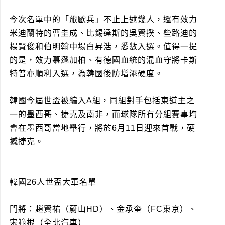
今次名單中的「旅歐兵」不止上述幾人，還有效力
米迪蘭特的曹圭成、比錫達斯的吳賢揆、些路迪的
楊賢俊和伯明翰中場白昇浩，悉數入選。值得一提
的是，效力慕遜加柏、有德國血統的混血守將卡斯
特普亦順利入選，為韓國後防增添硬度。
韓國今屆世盃被編入A組，同組對手包括東道主之
一的墨西哥、捷克及南非，而球隊所有分組賽事均
會在墨西哥當地舉行，將於6月11日迎來首戰，硬
撼捷克。
韓國26人世盃大軍名單
門將：趙賢祐（蔚山HD）、金承奎（FC東京）、
宋範根（全北汽車）