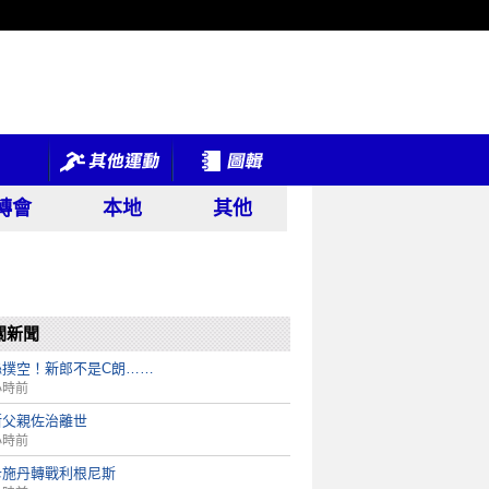
轉會
本地
其他
關新聞
絲撲空！新郎不是C朗……
小時前
斯父親佐治離世
小時前
卡施丹轉戰利根尼斯