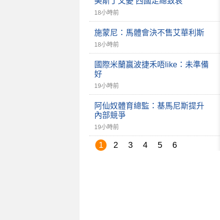
美斯丁父憂 西國足總致哀
18小時前
施蒙尼：馬體會決不售艾華利斯
18小時前
國際米蘭贏波捷禾唔like：未準備
好
19小時前
阿仙奴體育總監：基馬尼斯提升
內部競爭
19小時前
1
2
3
4
5
6