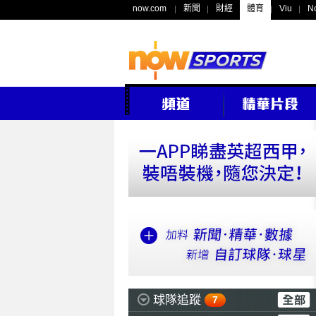
now.com
新聞
財經
體育
Viu
N
球隊追蹤
7