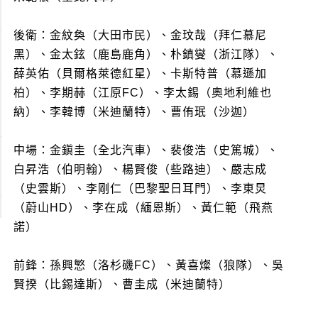
後衛：金紋奐（大田市民）、金玟哉（拜仁慕尼
黑）、金太鉉（鹿島鹿角）、朴鎮燮（浙江隊）、
薛英佑（貝爾格萊德紅星）、卡斯特普（慕遜加
柏）、李期赫（江原FC）、李太錫（奧地利維也
納）、李韓博（米迪蘭特）、曹侑珉（沙迦）
中場：金鎭圭（全北汽車）、裴俊浩（史篤城）、
白昇浩（伯明翰）、楊賢俊（些路迪）、嚴志成
（史雲斯）、李剛仁（巴黎聖日耳門）、李東炅
（蔚山HD）、李在成（緬恩斯）、黃仁範（飛燕
諾）
前鋒：孫興慜（洛杉磯FC）、黃喜燦（狼隊）、吳
賢揆（比錫達斯）、曹圭成（米迪蘭特）