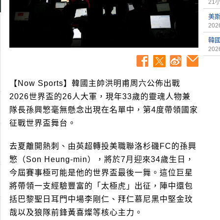
21
美
2026
韓
2026
【Now Sports】韓國主帥洪明甫周六公佈出戰
2026世界盃的26人大軍，現年33歲的靈魂人物兼
隊長孫興慜毫無懸念出現在名單中，第4度帶領國家
征戰世界盃舞台。
去夏離開熱刺、由英超轉投美職聯洛杉磯FC的孫興
慜（Son Heung-min），將於7月迎來34歲生日，
今屆賽事極可能是他的世界盃最後一舞。這位巨星
將帶領一支經驗豐富的「太極虎」出征，陣中還包
括巴黎聖日耳門中場李剛仁、拜仁慕尼黑中堅金玟
哉以及狼隊前鋒黃喜燦等核心主力。