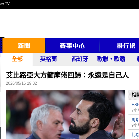
ow TV
全部
英格蘭
西班牙
歐聯‧歐霸
艾比路亞大方籲摩佬回歸：永遠是自己人
2026/05/16 19:32
相
ES
7小
馬
9小
比