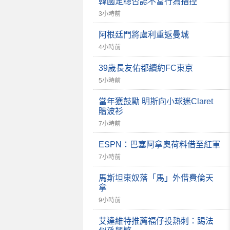
韓國足總否認不當行為指控
3小時前
阿根廷門將盧利重返曼城
4小時前
39歲長友佑都續約FC東京
5小時前
當年獲鼓勵 明斯向小球迷Claret
贈波衫
7小時前
ESPN：巴塞阿拿奧荷料借至紅軍
7小時前
馬斯坦東奴落「馬」外借費倫天
拿
9小時前
艾達維特推薦福仔投熱刺：踢法