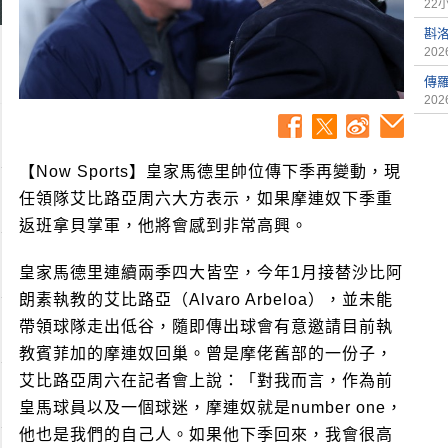
22
斟
2026
傳
2026
【Now Sports】皇家馬德里帥位傳下季再變動，現
任領隊艾比路亞周六大方表示，如果摩連奴下季重
返班拿貝掌軍，他將會感到非常高興。
皇家馬德里連續兩季四大皆空，今年1月接替沙比阿
朗素執教的艾比路亞（Alvaro Arbeloa），並未能
帶領球隊走出低谷，隨即傳出球會有意邀請目前執
教賓菲加的摩連奴回巢。曾是摩佬舊部的一份子，
艾比路亞周六在記者會上說：「對我而言，作為前
皇馬球員以及一個球迷，摩連奴就是number one，
他也是我們的自己人。如果他下季回來，我會很高