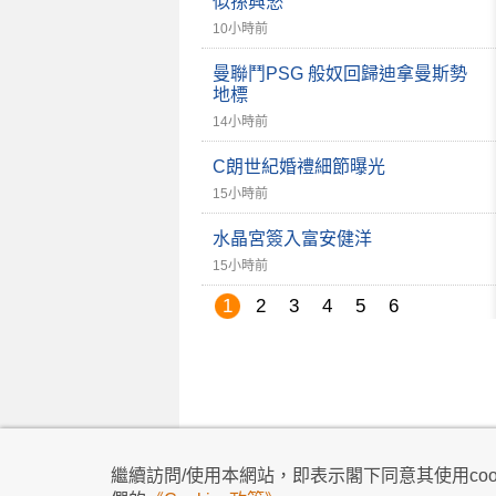
似孫興慜
10小時前
曼聯鬥PSG 般奴回歸迪拿曼斯勢
地標
14小時前
C朗世紀婚禮細節曝光
15小時前
水晶宮簽入富安健洋
15小時前
1
2
3
4
5
6
私隱政策
|
使用條款
|
免責及著作權聲明
|
不歧
繼續訪問/使用本網站，即表示閣下同意其使用cook