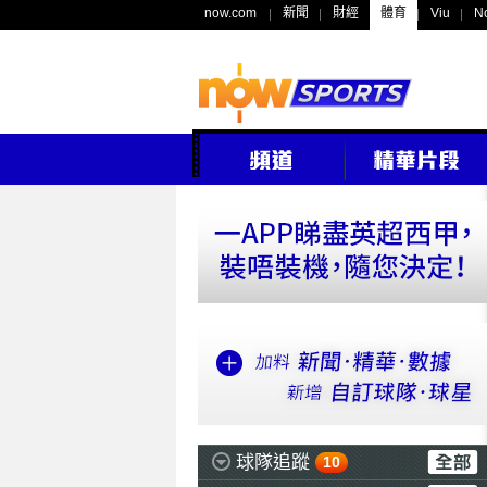
now.com
新聞
財經
體育
Viu
N
球隊追蹤
10