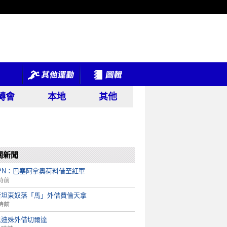
轉會
本地
其他
關新聞
PN：巴塞阿拿奧荷料借至紅軍
時前
斯坦東奴落「馬」外借費倫天拿
時前
恩迪殊外借切爾達