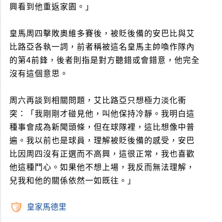
興看到他重返家園。」
皇馬周四擊敗奧維多賽後，被貶後備的安巴比與艾
比路亞各執一詞，前者稱被這名皇馬主帥喚作隊內
的第4前鋒，後者則指是對方聽錯或會錯意，他完全
沒有這個意思。
周六再談到相關問題，艾比路亞只想極力淡化衝
突：「我剛剛才碰見他，叫他保持冷靜。我明白這
種事會成為新聞頭條，但在球隊裡，這比想像中普
遍。我以前也是球員，理解被貶後備的感受，安巴
比因周四沒有正選而不高興，這很正常，我也喜歡
他這種鬥心。如果他不想上場，我反而無法理解，
兒我和他的關係依然一如既往。」
皇家馬德里