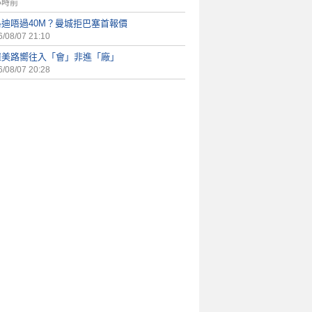
小時前
洛迪唔過40M？曼城拒巴塞首報價
/08/07 21:10
羅美路嚮往入「會」非進「廠」
/08/07 20:28