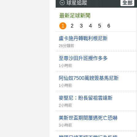
球星追蹤
最新足球新聞
1
2
3
4
5
6
盧卡施丹轉戰利根尼斯
26分鐘前
至尊沙田升班攪作多多
1小時前
阿仙奴7500萬鎊簽基馬尼斯
1小時前
麥堅尼：盼長留祖雲達斯
2小時前
美斯世盃期間屢遇死亡恐嚇
3小時前